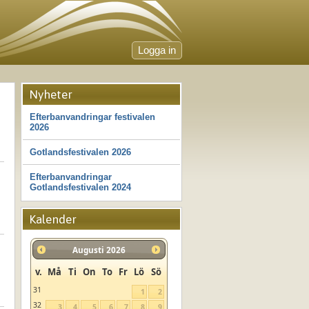
Logga in
Nyheter
Efterbanvandringar festivalen
2026
Gotlandsfestivalen 2026
Efterbanvandringar
Gotlandsfestivalen 2024
Kalender
Augusti
2026
v.
Må
Ti
On
To
Fr
Lö
Sö
31
1
2
32
3
4
5
6
7
8
9