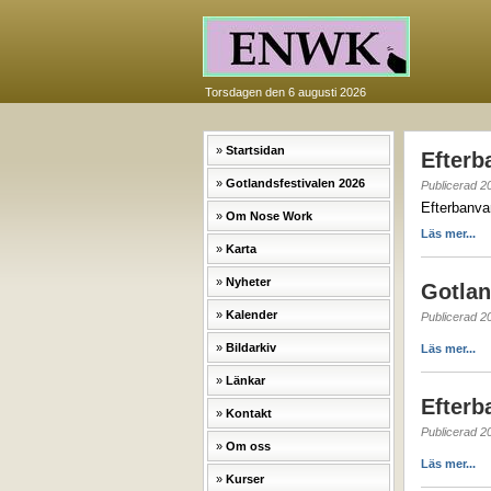
Torsdagen den 6 augusti 2026
Startsidan
Efterb
Gotlandsfestivalen 2026
Publicerad 2
Efterbanva
Om Nose Work
Läs mer...
Karta
Nyheter
Gotlan
Kalender
Publicerad 2
Bildarkiv
Läs mer...
Länkar
Efterb
Kontakt
Publicerad 2
Om oss
Läs mer...
Kurser