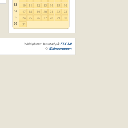
33
10
11
12
13
14
15
16
34
17
18
19
20
21
22
23
35
24
25
26
27
28
29
30
36
31
Webbplatsen baserad på:
FSY 3.0
©
Wikinggruppen