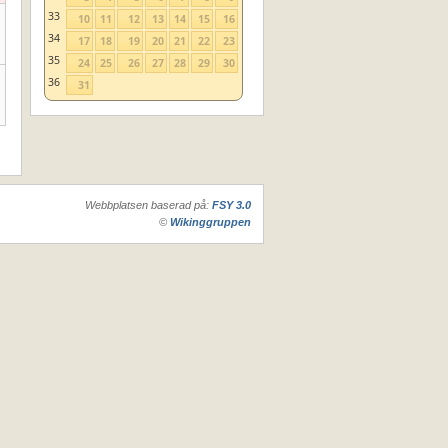
33
10
11
12
13
14
15
16
34
17
18
19
20
21
22
23
35
24
25
26
27
28
29
30
36
31
Webbplatsen baserad på:
FSY 3.0
©
Wikinggruppen