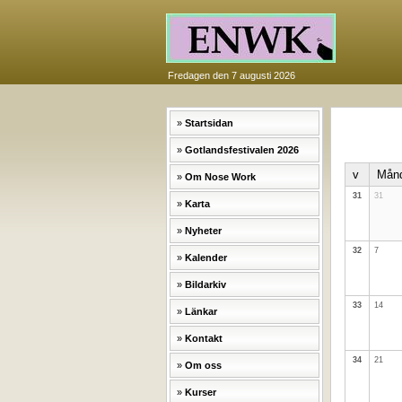
Fredagen den 7 augusti 2026
Startsidan
Gotlandsfestivalen 2026
v
Mån
Om Nose Work
31
31
Karta
Nyheter
32
7
Kalender
Bildarkiv
33
14
Länkar
Kontakt
34
21
Om oss
Kurser