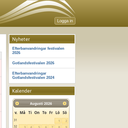
Logga in
Nyheter
Efterbanvandringar festivalen
2026
Gotlandsfestivalen 2026
Efterbanvandringar
Gotlandsfestivalen 2024
Kalender
Augusti
2026
v.
Må
Ti
On
To
Fr
Lö
Sö
31
1
2
32
3
4
5
6
7
8
9