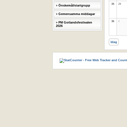
35
28
Önskemål/startgrupp
Gemensamma middagar
36
4
PM Gotlandsfestivalen
2026
Idag